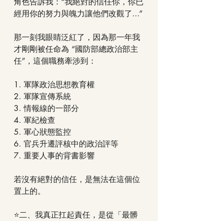
角色告訴我：“我絕對的信任你，你已
經用你的努力與魄力讓他們改觀了...”
那一刻我眼睛泛紅了，因為那一年我
才剛剛被任命為 “國防部總政治部主
任”，這個職務牽涉到：
1. 軍隊政治思想教育權
2. 軍隊宣傳系統
3. 情報線的一部分
4. 軍紀檢查
5. 軍心狀態監控
6. 官兵升遷評核中的政治評等
7. 重要人事的背書影響
若沒有絕對的信任，是無法在這個位
置上的。
⭐二、我真正扛起責任，是從「最髒