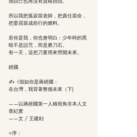
我自己也再沒有資格抬頭。
所以我把孤寂當老師，把責任當命，
把委屈當成前行的燃料。
若你是我，你也會明白：少年時的黑
暗不是詛咒，而是磨刀石。
有一天，這把刀要用來劈開未來。
經國
✍️《假如你是蔣經國：
在台灣，我背著整個未來（下)
——以蔣經國第一人稱視角非本人文
章紀實
——文 / 王建勛
⭐序：