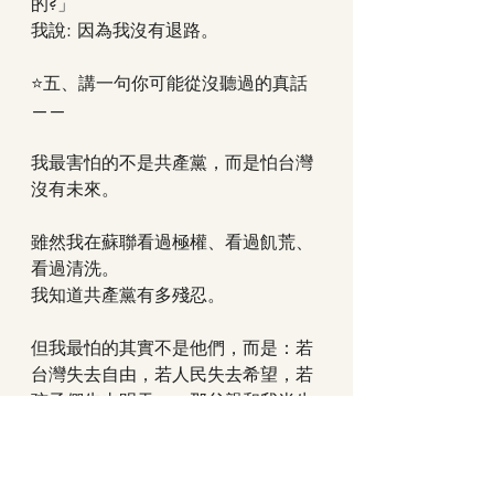
的?」
我說: 因為我沒有退路。
⭐五、講一句你可能從沒聽過的真話
——
我最害怕的不是共產黨，而是怕台灣
沒有未來。
雖然我在蘇聯看過極權、看過飢荒、
看過清洗。
我知道共產黨有多殘忍。
但我最怕的其實不是他們，而是：若
台灣失去自由，若人民失去希望，若
孩子們失去明天——那父親和我半生
所有的努力，都白費了。
我這一生最痛的一件事是：我能帶中