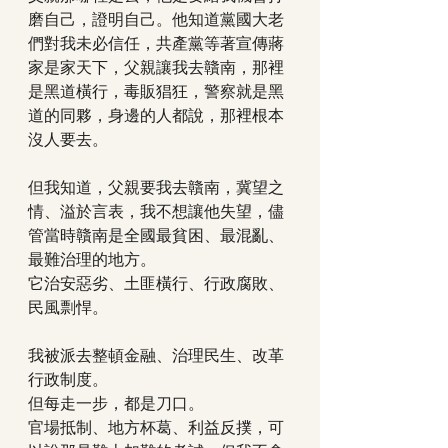
磨自己，證明自己。他知道黨國大老
們對我未必信任，共產黨等著宣傳蔣
家是家天下，父親讓我去贛南，那裡
是黑道橫行，毒販猖狂，警察就是黑
道的同夥，身邊的人都說，那裡根本
沒人要去。
但我知道，父親要我去贛南，冀望之
情、溢於言表，我不想讓他失望，儘
管當時贛南是全國最貧困、最混亂、
最難治理的地方。
它治安惡劣、土匪橫行、行政腐敗、
民風剽悍。
我被派去整頓金融、治理民生、改革
行政制度。
但每走一步，都是刀口。
官場抵制、地方杯葛、利益反撲，可