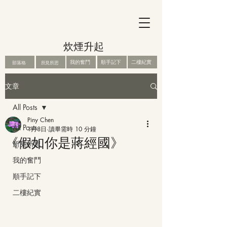
炊煙升起
我的奮鬥
順手記下
二樓紀實
部落格
所見所思
文章
All Posts
Piny Chen
All Posts
1月8日
讀畢需時 10 分鐘
《假如你是蔣經國》
所見所思
我的奮鬥
順手記下
二樓紀實