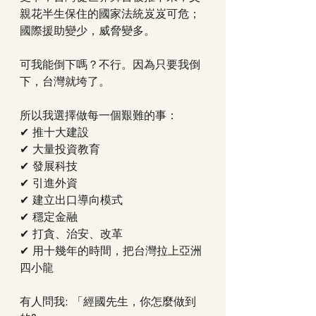
親花半生保住的國家法統岌岌可危；
國際援助變少，威脅變多。
可我能倒下嗎？不行。因為只要我倒
下，台灣就垮了。
所以我選擇做每一個艱難的事：
✔ 推十大建設
✔ 大量投資教育
✔ 發展科技
✔ 引進外資
✔ 建立出口導向模式
✔ 穩定金融
✔ 打貪、治安、改革
✔ 用十幾年的時間，把台灣拉上亞洲
四小龍
有人問我: 「經國先生，你怎麼做到