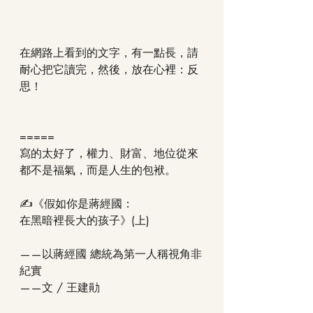
在網路上看到的文字，有一點長，請
耐心把它讀完，然後，放在心裡：反
思！
=====
寫的太好了，權力、財富、地位從來
都不是福氣，而是人生的包袱。     
✍️《假如你是蔣經國：
在黑暗裡長大的孩子》(上)
——以蔣經國 總統為第一人稱視角非
紀實
——文 / 王建勛