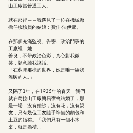
山工廠當普通工人。
就在那裡——我遇見了一位在機械廠
擔任檢驗員的姑娘：費佳·法伊娜。
在那個充滿監視、告密、政治鬥爭的
工廠裡，她
善良，不帶政治色彩，真心對我微
笑，願意聽我說話。
「在蘇聯那樣的世界，她是唯一給我
溫暖的人｡」
又隔了3年，在1935年的春天，我們
就在烏拉山工廠簡易宿舍結婚了，那
是一場：沒有婚紗，沒有花，沒有親
友，只有幾位工友隨手準備的麵包和
土豆的婚禮。「我們只有一個小木
桌，就是婚禮｡」