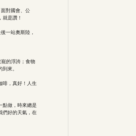
位置，面對國會、公
，就是讚！
最後一站奧斯陸，
譁眾取寵的浮誇；食物
的到來。
咖啡，真好！人生
一點做，時來總是
我們好的天氣，在