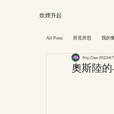
炊煙升起
All Posts
所見所思
我的
Piny Chen
2025年
奧斯陸的