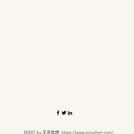
©2021 by 又見炊煙.
https://www.pinychen.com/