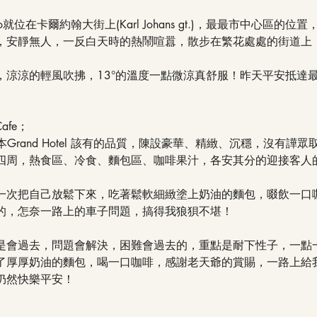
 Oslo就位在卡爾約翰大街上(Karl Johans gt.)，最最市中心區的
，安靜無人，一反白天時的熱鬧喧囂，散步在繁花處處的街道上
，涼涼的輕風吹拂，13°的溫度一點微涼真舒服！昨天平安抵達
afe；
，一本Grand Hotel 該有的品質，陳設豪華、精緻、沉穩，沒有
四周，熱食區、冷食、麵包區、咖啡果汁，各安其分的迎接客人
一次把自己放鬆下來，吃著鬆軟細緻塗上奶油的麵包，啜飲一口
的，怎奈一路上的車子問題，搞得我狼狽不堪！
是會過去，問題會解決，困難會過去的，重點是耐下性子，一點
了厚厚奶油的麵包，喝一口咖啡，感謝老天爺的賞賜，一路上給
仍然快樂平安！