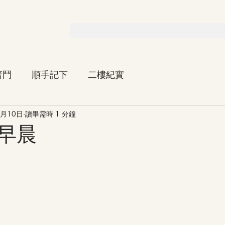
奮鬥
順手記下
二樓紀實
7月10日
讀畢需時 1 分鐘
早晨