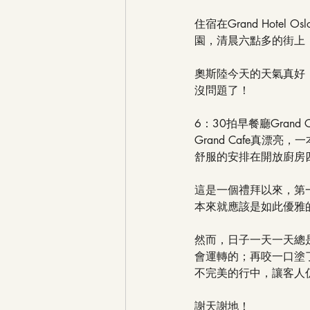
住宿在Grand Hotel
園，清晨六點多的街上
奧斯陸今天的天氣真好
沒問題了！
6：30拍早餐廳Grand C
Grand Cafe真漂亮
舒服的安排在開放廚房
這是一個禮拜以來，第
本來就應該是如此優雅
然而，日子一天一天總
會運轉的；再咬一口塗
不完美的行中，讓客人
謝天謝地！