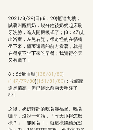
2021/8/29(日)(8：20)抵達九樓；
試著叫醒奶奶，幾分鐘後奶奶起床刷
牙洗臉，進入開機模式了；(8：47)走
出浴室，左晃右晃，很奇怪的在躺椅
坐下來，望著遠遠的前方看著，就是
在餐桌不坐下來吃早餐；我覺得今天
又有戲了！
8：56量血壓
(138/81/80
)
(147/79/80
)
(151/81/80
)；收縮壓
還是偏高，但已經比前兩天稍降了
些！
之後，奶奶靜靜的吃著滿福堡、喝著
咖啡，沒說一句話，「昨天睡得怎麼
樣？」「能睡著！」就這樣繼續沉默
著；(9：25)我打開電視，至少室內多