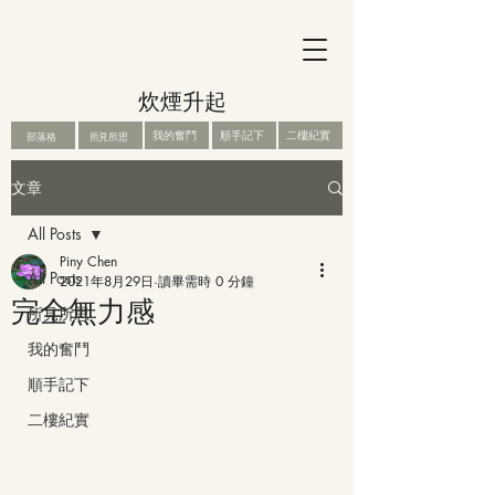
炊煙升起
我的奮鬥
順手記下
二樓紀實
部落格
所見所思
文章
All Posts
Piny Chen
All Posts
2021年8月29日
讀畢需時 0 分鐘
完全無力感
所見所思
我的奮鬥
順手記下
二樓紀實