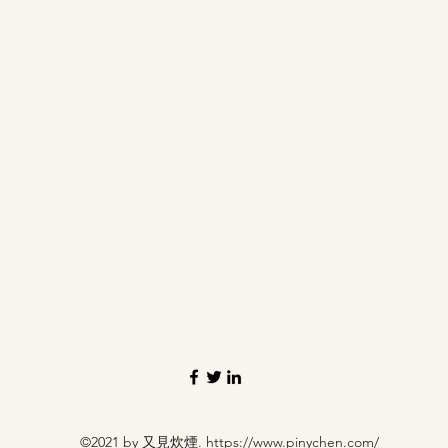
©2021 by 又見炊煙.
https://www.pinychen.com/