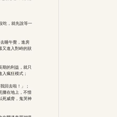
沒吃，就先說等一
不去睡午覺，進房
樣又進入對峙的狀
長期的利益，就只
進入瘋狂模式；
讓我回去啦！」；
死攤在地上，不惜
以死威脅，鬼哭神