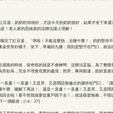
麵+紅豆湯；奶奶吃得很好，才說今天的奶奶很好，結果才坐下來還
的是！老人家的思緒真的沒辦法讓人理解！
麵、喝完了紅豆湯，「乖啦！天氣這麼熱，去睡午覺！」奶奶堅持
餐桌旁穿好襪子、坐下，準備回九樓；我則是堅守在門口，就這
尖迴路的時候，很奇怪的就是不會轉彎、沒辦法妥協，為了整體
為所欲為，完全不理會現實的處境；然而，事與願違，奶奶直接
里的一直盧！一直盧！又是哭、又是鬧語無倫次的僵持在門口，「
睡午覺，睡醒了再說！」還是一直盧！一直盧！又是哭、又是鬧
我回去啦！要不然我就要從窗戶跳下去！」就這樣耍無賴，不惜
一滴眼淚；(14：37)