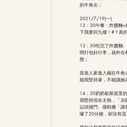
的牛角尖；
2021/7/19(一)
13：20午餐：炸醬
下我要回九樓！#？真
13：50吃完了炸醬
間打包好行李，就杵在
態；
當老人家進入瘋狂牛角
能我堅持著，不能讓她
14：20奶奶歇斯底
我堅持現在太熱，「去
以頭撞門、撞鞋櫃「讓
嚎了20分鐘，卻沒有流下