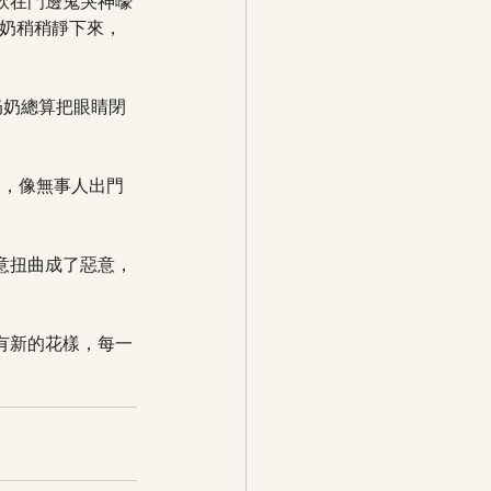
軟在門邊鬼哭神嚎
奶奶稍稍靜下來，
奶奶總算把眼睛閉
後，像無事人出門
意扭曲成了惡意，
有新的花樣，每一