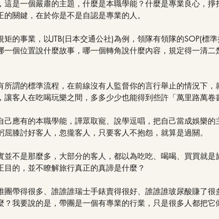
，這是一個嚴肅的主題，什麼是本職學能？什麼是專業良心，掙
正的關鍵，在於你是不是自認是專業的人。
矩的事業，以JTB(日本交通公社)為例，領隊有領隊的SOP(標準
哪一個位置說什麼故事，哪一個轉角說什麼內容，規定得一清二
有所謂的標準流程，在前線沒有人監督你的言行舉止的情況下，
，讓客人在吃喝玩樂之間，多多少少也能得到些許「萬里路萬卷
自己應有的本職學能，譁眾取寵、說學逗唱，把自己當成娛樂的
躬屈膝討好客人，忽攏客人，只要客人不抱怨，就算是過關。
實並不是那麼多，大部分的客人，都以為吃吃、喝喝、買買就是
正目的，並不瞭解旅行真正的真諦是什麼？
誰團帶得很多、誰誰誰瑞士手錶賣得很好、誰誰誰玻尿酸賺了很
麼？我要說的是，帶團是一個有專業的行業，只是很多人都把它