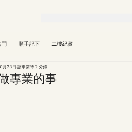
奮鬥
順手記下
二樓紀實
10月23日
讀畢需時 2 分鐘
做專業的事
日