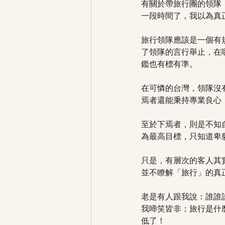
有關於帶旅行團的領隊
一段時間了，我以為真
旅行領隊應該是一個有規
了領隊的言行舉止，在
鑑也有標有準。
在可憐的台灣，領隊沒
焉者還能秉持專業良心
至於下焉者，則是不知
為最高目標，只知道卑
只是，有層次的客人其
並不瞭解「旅行」的真
老是有人跟我說：誰誰
我啼笑皆非；旅行是什
低了！