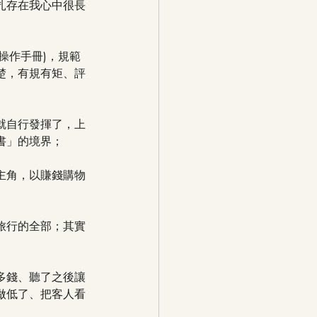
扎存在我心中很長
操作手冊)，規範
楚，有規有矩、評
就自行發揮了，上
書」的境界；
主角，以賺錢購物
旅行的全部；其實
多錢、聽了之後讓
做低了、把客人看