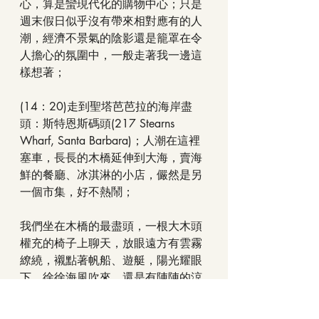
心，算是蠻現代化的購物中心；只是
週末假日似乎沒有帶來相對應有的人
潮，經濟不景氣的陰影還是籠罩在令
人擔心的氛圍中，一般走著我一邊這
樣想著；
(14：20)走到聖塔芭芭拉的海岸盡
頭：斯特恩斯碼頭(217 Stearns 
Wharf, Santa Barbara)；人潮在這裡
塞車，長長的木橋延伸到大海，賣海
鮮的餐廳、冰淇淋的小店，儼然是另
一個市集，好不熱鬧；
我們坐在木橋的最盡頭，一根大木頭
權充的椅子上聊天，放眼遠方有雲霧
繚繞，襯點著帆船、遊艇，陽光耀眼
下，徐徐海風吹來，還是有陣陣的涼
意，在盛夏的八月是太舒服的天氣
了！