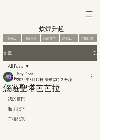
炊煙升起
我的奮鬥
順手記下
二樓紀實
部落格
所見所思
文章
All Posts
Piny Chen
All Posts
2024年8月12日
讀畢需時 2 分鐘
悠遊聖塔芭芭拉
所見所思
我的奮鬥
順手記下
二樓紀實