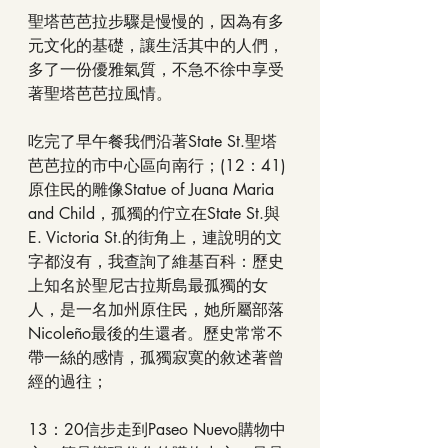
聖塔芭芭拉步驟是慢慢的，因為有多
元文化的基礎，讓生活其中的人們，
多了一份優雅氣質，不急不徐中享受
著聖塔芭芭拉風情。
吃完了早午餐我們沿著State St.聖塔
芭芭拉的市中心區向南行；(12：41)
原住民的雕像Statue of Juana Maria 
and Child，孤獨的佇立在State St.與
E. Victoria St.的街角上，連說明的文
字都沒有，我查詢了維基百科：歷史
上知名於聖尼古拉斯島最孤獨的女
人，是一名加州原住民，她所屬部落
Nicoleño最後的生還者。歷史常常不
帶一絲的感情，孤獨寂寞的敘述著曾
經的過往；
13：20信步走到Paseo Nuevo購物中