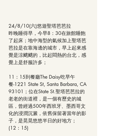
24/8/10(六)悠遊聖塔芭芭拉
昨晚睡得早，今早8：30在旅館睡飽
了起床；地中海型的氣候加上聖塔芭
芭拉是在靠海邊的城市，早上起來感
覺是涼颼颼的，比起悶熱的台北，感
覺上是舒服許多；
11：15到餐廳The Daisy吃早午
餐-1221 State St, Santa Barbara, CA 
93101；位在State St.聖塔芭芭拉的
老老的街道裡，是一個有歷史的城
區，曾經過500年西班牙、墨西哥文
化的浸潤沉澱，依舊保留著當年的影
子，是晃晃悠悠半日的好地方；
(12：15)