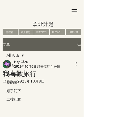
炊煙升起
我的奮鬥
順手記下
二樓紀實
部落格
所見所思
文章
All Posts
Piny Chen
All Posts
2023年10月6日
讀畢需時 1 分鐘
我喜歡旅行
所見所思
已更新：
2023年10月8日
我的奮鬥
順手記下
二樓紀實