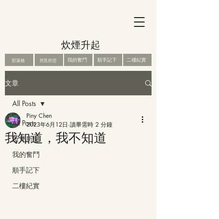
炊煙升起
我的奮鬥
順手記下
二樓紀實
部落格
所見所思
文章
All Posts
Piny Chen
All Posts
2023年6月12日
讀畢需時 2 分鐘
我知道，我不知道
所見所思
我的奮鬥
順手記下
二樓紀實