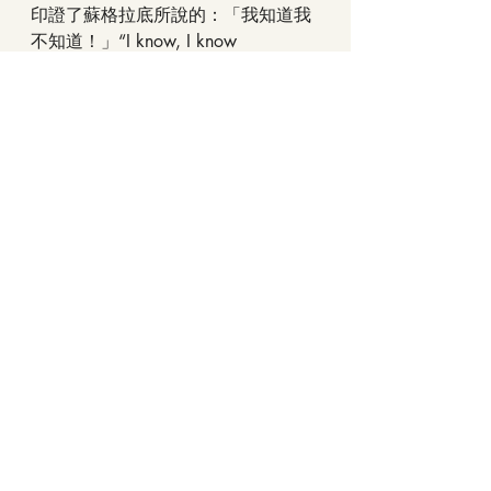
印證了蘇格拉底所說的：「我知道我
不知道！」“I know, I know 
nothing.”；所以，當我知道自己不知
道，就會針對不知道的部份，努力學
習、尋找答案！這一趟四川之旅將會
是未來眾多旅程的開始。
順手記下
最新文章
查看全部