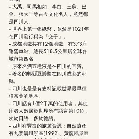
-- 大禹、司馬相如、李白、三蘇、巴
金、張大千等古今文化名人，竟然都
是四川人。
-- 世界上第一張紙幣，竟然是1021年
在四川發行稱為「交子」。
-- 成都地鐵共有12條地鐵、有373座
運營車站、總長518.5公里居全球各
城市第四名。
-- 原來名酒五糧液是在四川的宜賓。
-- 著名的郫縣豆瓣醬在四川成都的郫
縣。
-- 四川也是是有史料記載世界最早種
植茶葉的地區。
-- 四川話有1億2千萬的使用者，其使
用者人數居於世界所有語言第10位，
次於日語，多於德語。
-- 四川有豐富的旅遊資源：自然遺產
有九寨溝風景區(1992)、黃龍風景區