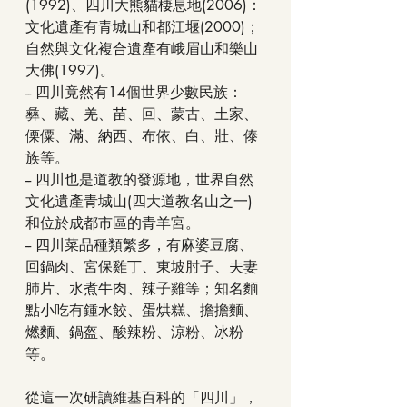
(1992)、四川大熊貓棲息地(2006)：
文化遺產有青城山和都江堰(2000)；
自然與文化複合遺產有峨眉山和樂山
大佛(1997)。
-- 四川竟然有14個世界少數民族：
彝、藏、羌、苗、回、蒙古、土家、
傈僳、滿、納西、布依、白、壯、傣
族等。
-- 四川也是道教的發源地，世界自然
文化遺產青城山(四大道教名山之一)
和位於成都市區的青羊宮。
-- 四川菜品種類繁多，有麻婆豆腐、
回鍋肉、宮保雞丁、東坡肘子、夫妻
肺片、水煮牛肉、辣子雞等；知名麵
點小吃有鍾水餃、蛋烘糕、擔擔麵、
燃麵、鍋盔、酸辣粉、涼粉、冰粉
等。
從這一次研讀維基百科的「四川」，