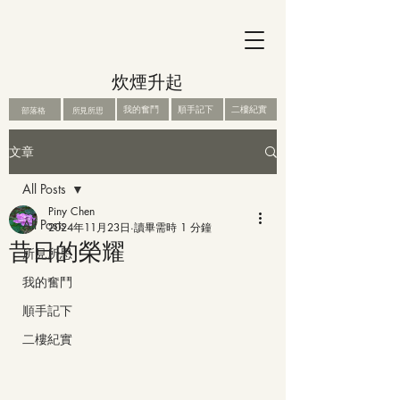
炊煙升起
我的奮鬥
順手記下
二樓紀實
部落格
所見所思
文章
All Posts
Piny Chen
All Posts
2024年11月23日
讀畢需時 1 分鐘
昔日的榮耀
所見所思
我的奮鬥
順手記下
二樓紀實