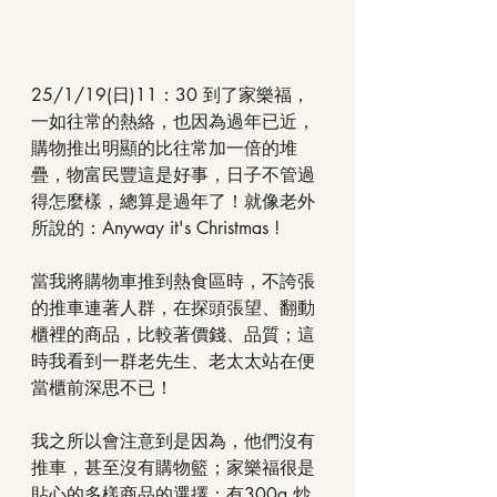
25/1/19(日)11：30 到了家樂福，
一如往常的熱絡，也因為過年已近，
購物推出明顯的比往常加一倍的堆
疊，物富民豐這是好事，日子不管過
得怎麼樣，總算是過年了！就像老外
所說的：Anyway it's Christmas !
當我將購物車推到熱食區時，不誇張
的推車連著人群，在探頭張望、翻動
櫃裡的商品，比較著價錢、品質；這
時我看到一群老先生、老太太站在便
當櫃前深思不已！
我之所以會注意到是因為，他們沒有
推車，甚至沒有購物籃；家樂福很是
貼心的多樣商品的選擇：有300g 炒