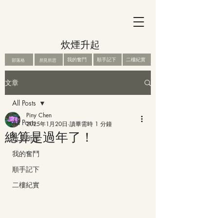
炊煙升起
我的奮鬥
順手記下
二樓紀實
部落格
所見所思
文章
All Posts
Piny Chen
All Posts
2025年1月20日
讀畢需時 1 分鐘
總算是過年了！
所見所思
我的奮鬥
順手記下
二樓紀實