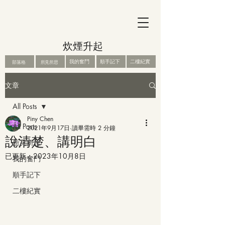
炊煙升起
我的奮鬥
順手記下
二樓紀實
部落格
所見所思
文章
All Posts
Piny Chen
All Posts
2021年9月17日
讀畢需時 2 分鐘
說清楚、講明白
所見所思
已更新：
2023年10月8日
我的奮鬥
順手記下
二樓紀實