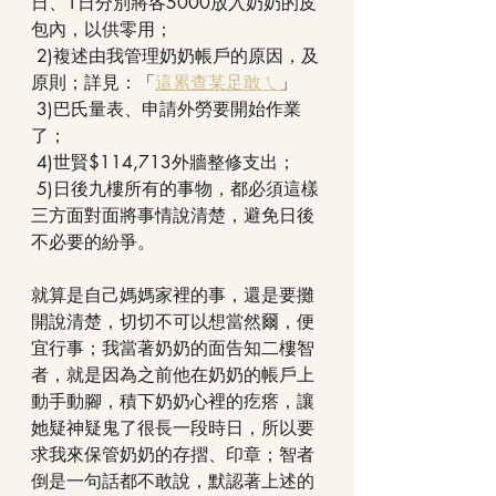
日、1日分別將各5000放入奶奶的皮
包內，以供零用；
 2)複述由我管理奶奶帳戶的原因，及
原則；詳見：「
這累查某足敢ㄟ
」
 3)巴氏量表、申請外勞要開始作業
了；
 4)世賢$114,713外牆整修支出；
 5)日後九樓所有的事物，都必須這樣
三方面對面將事情說清楚，避免日後
不必要的紛爭。
就算是自己媽媽家裡的事，還是要攤
開說清楚，切切不可以想當然爾，便
宜行事；我當著奶奶的面告知二樓智
者，就是因為之前他在奶奶的帳戶上
動手動腳，積下奶奶心裡的疙瘩，讓
她疑神疑鬼了很長一段時日，所以要
求我來保管奶奶的存摺、印章；智者
倒是一句話都不敢說，默認著上述的