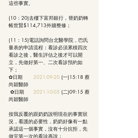
這些事實。
(10：20)去樓下富邦銀行，替奶奶轉
帳世賢$114,713外牆整修；
(11：15)電話詢問台北醫學院，巴氏
量表的申請流程：看診必須累積四次
看診之後，醫生評估之後才可以開
立，先做好第一、二次看診預約如
下；
✿日期	
2021-09-20
 (一)15:18 蔡
尚穎醫師	
 ✿日期	
2021-10-05
 (二)09:15 蔡
尚穎醫師
按我反覆的跟奶奶說明現在的事實狀
況，看護的必要性，奶奶好像有一點
承認這一個事實，沒有十分抗拒，先
做完第一次的看診再說；