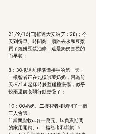
21/9/16(四)抵達大安站(7：28)；今
天到得早、時間夠，順路去永和豆漿
買了燒餅豆漿油條，這是奶奶喜歡的
而早餐；
8：30抵達九樓準備接手的第一天；
二樓智者正在九樓哄著奶奶，因為前
天(9/14)起床時膝蓋碰撞瘀傷，似乎
較兩週前衰弱行動更慢了；
10：00奶奶、二樓智者和我開了一個
三人會議：
1)當面點收a.各一萬元、b.負責期間
的家用開銷、c.二樓智者和我於16