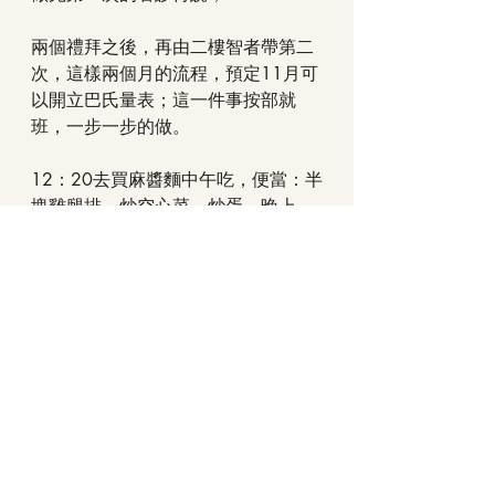
兩個禮拜之後，再由二樓智者帶第二
次，這樣兩個月的流程，預定11月可
以開立巴氏量表；這一件事按部就
班，一步一步的做。
12：20去買麻醬麵中午吃，便當：半
塊雞腿排、炒空心菜、炒蛋，晚上
吃；奶奶麻醬麵沒吃完，剩下一口；
按觀察吃食的速度變慢，感覺好像經
過兩個星期之後，奶奶又更衰弱了，
有待持續注意觀察；
二樓紀實
我的奮鬥