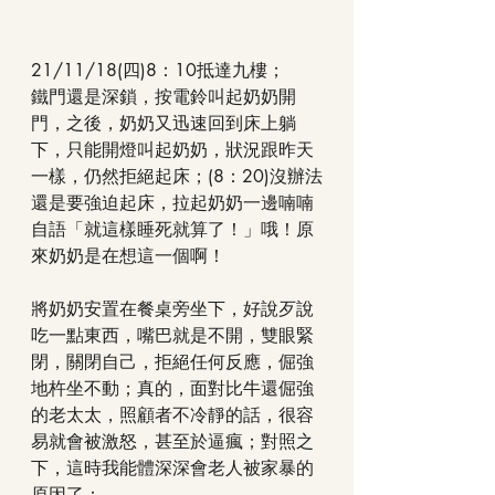
21/11/18(四)8：10抵達九樓；
鐵門還是深鎖，按電鈴叫起奶奶開
門，之後，奶奶又迅速回到床上躺
下，只能開燈叫起奶奶，狀況跟昨天
一樣，仍然拒絕起床；(8：20)沒辦法
還是要強迫起床，拉起奶奶一邊喃喃
自語「就這樣睡死就算了！」哦！原
來奶奶是在想這一個啊！
將奶奶安置在餐桌旁坐下，好說歹說
吃一點東西，嘴巴就是不開，雙眼緊
閉，關閉自己，拒絕任何反應，倔強
地杵坐不動；真的，面對比牛還倔強
的老太太，照顧者不冷靜的話，很容
易就會被激怒，甚至於逼瘋；對照之
下，這時我能體深深會老人被家暴的
原因了；