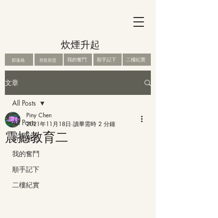
炊煙升起
我的奮鬥
順手記下
二樓紀實
部落格
所見所思
文章
All Posts
Piny Chen
All Posts
2021年11月18日
讀畢需時 2 分鐘
震撼教育二
所見所思
我的奮鬥
順手記下
二樓紀實