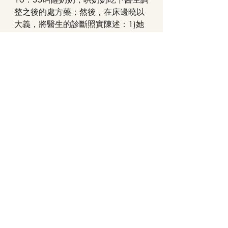
整之後的處方藥；然後，在床邊曉以
大義，將醫生的診斷照實陳述：1)她
在生氣、2)氣色很好沒問題、3)注意
喝水預防脫水、4)調整處方藥；
我注意到奶奶有在聽，儘管仍緊閉雙
眼，但是臉部肌肉已經緩和下來；至
於詢問是否吃晚飯，還是相應不理，
問了三次還是不理，我就當作不吃晚
餐，不準備了。
告知奶奶我下班了，明天早上再來；
天哪！今天總算是結束了！
我的奮鬥