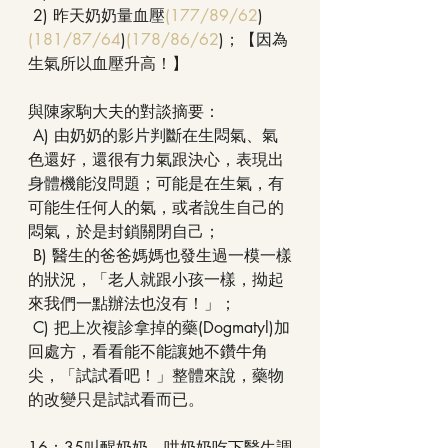
 2) 昨天奶奶量血壓
(177/89/62
)
(181/87/64
)
(178/86/62
)；【因為
生氣所以血壓升高！】
與陳家駒大夫的對談摘要：
 A) 由奶奶的影片判斷在生悶氣、氣
色還好，還很有力氣跟決心，表現出
身體機能沒問題；可能是在生氣，有
可能生任何人的氣，或者說生自己的
悶氣，於是封鎖關閉自己；
 B) 醫生的爸爸媽媽也發生過一模一樣
的狀況，「老人就跟小孩一樣，拗起
來我們一點辦法也沒有！」；
 C) 把上次複診拿掉的藥(Dogmatyl)加
回處方，看看能不能讓她不鑽牛角
尖，「試試看吧！」整體來說，藥物
的改變只是試試看而已。
16：35叫醒奶奶，哄奶奶吃下醫生調