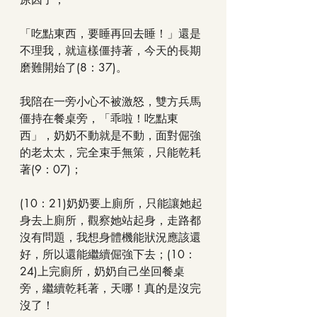
「吃點東西，要睡再回去睡！」還是
不理我，就這樣僵持著，今天的長期
磨難開始了(8：37)。
我陪在一旁小心不被激怒，雙方兵馬
僵持在餐桌旁，「乖啦！吃點東
西」，奶奶不動就是不動，面對倔強
的老太太，完全束手無策，只能乾耗
著(9：07)；
(10：21)奶奶要上廁所，只能讓她起
身去上廁所，觀察她站起身，走路都
沒有問題，我想身體機能狀況應該還
好，所以還能繼續倔強下去；(10：
24)上完廁所，奶奶自己坐回餐桌
旁，繼續乾耗著，天哪！真的是沒完
沒了！