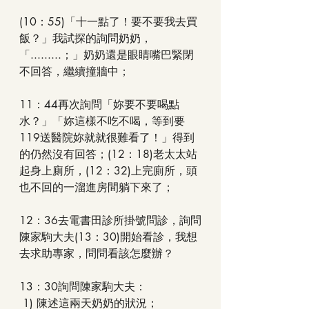
(10：55)「十一點了！要不要我去買
飯？」我試探的詢問奶奶，
「.........；」奶奶還是眼睛嘴巴緊閉
不回答，繼續撞牆中；
11：44再次詢問「妳要不要喝點
水？」「妳這樣不吃不喝，等到要
119送醫院妳就就很難看了！」得到
的仍然沒有回答；(12：18)老太太站
起身上廁所，(12：32)上完廁所，頭
也不回的一溜進房間躺下來了；
12：36去電書田診所掛號問診，詢問
陳家駒大夫(13：30)開始看診，我想
去求助專家，問問看該怎麼辦？
13：30詢問陳家駒大夫：
 1) 陳述這兩天奶奶的狀況；