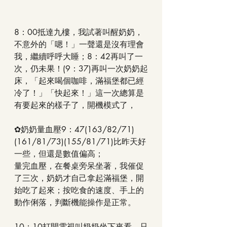
8：00抵達九樓，我試著叫醒奶奶，
不意外的「嗯！」一聲還是沒有理會
我，繼續呼呼大睡；8：42再叫了一
次，仍未果！(9：37)再叫一次奶奶起
床，「起來喝個咖啡，滿福堡都已經
冷了！」「快起來！」這一次總算是
有要起來的樣子了，開機模式了，
✿奶奶量血壓9：47(163/82/71)
(161/81/73)(155/81/71)比昨天好
一些，但還是數值偏高；
量完血壓，在餐桌旁呆坐著，我催促
了三次，奶奶才自己拿起滿福堡，開
始吃了起來；按吃食的速度、手上的
動作俐落，判斷機能操作是正常。
10：10打開電視叫奶奶坐下來看，只