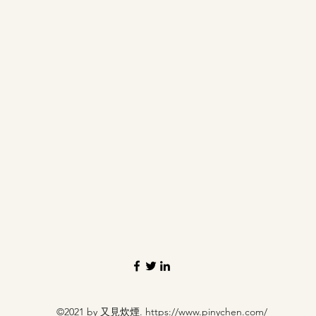
©2021 by 又見炊煙.
https://www.pinychen.com/