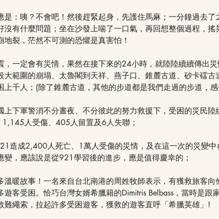
應是：咦？不會吧！然後趕緊起身，先護住馬麻；一分鐘過去了
好沒有什麼問題；坐在沙發上喘了一口氣，再回想整個過程，搖
崩地裂，茫然不可測的恐懼是真害怕！
震，一定會有災情，果然在接下來的24小時，就陸陸續續傳出災
段大範圍的崩塌、太魯閣到天祥、燕子口、錐麓古道、砂卡礑古
困上千人；(除了錐麓古道，其他的步道都是我們走過的步道，感
國上下軍警消不分晝夜、不分彼此的努力救援下，受困的災民陸
、1,145人受傷、405人留置及6人失聯；
的921造成2,400人死亡、1萬人受傷的災情，及在這一次的災變
應變，應該說是從921學習後的進步，應是值得慶幸的；
多溫暖故事！一名來自台北南港的周姓牧師表示，有獲救旅客向
客受困。恰巧台灣女婿希臘籍的Dimitris Belbass，當時是
救難繩索，拉起許多受困遊客，獲救的遊客直呼「希臘英雄」!