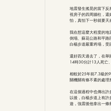
地震發生搖晃的當下反
視房子的四周牆柱，還
怕，真怕下一秒就要天
我在想這麼大程度的地
倒塌、蘇花公路和平路
白楊步道嚴重坍塌，受
還好四天過去了，在舉
14時30分計13人死亡
相較於25年前7.3級
關機關有條不紊的處理
在這個過程中也傳出許
以後，白楊步道上有許多遊
遊，強震後他拿出一條