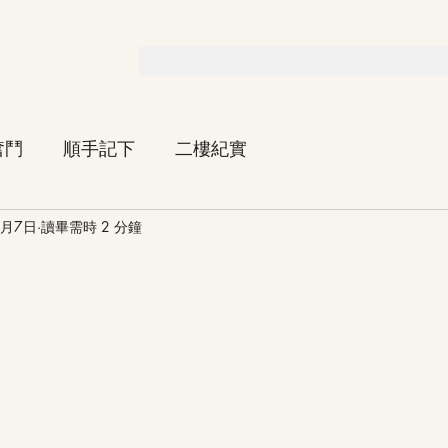
奮鬥
順手記下
二樓紀實
4月7日
讀畢需時 2 分鐘