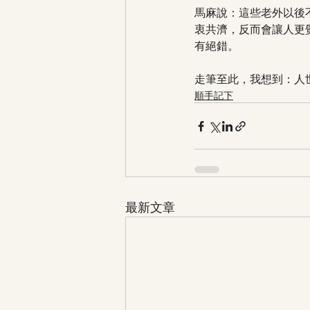
馬麻說：這些老外以後
衷共濟，反而會讓人更
有絕錯。
走筆至此，我想到：人
順手記下
最新文章