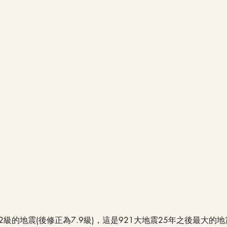
了7.2級的地震(後修正為7.9級)，這是921大地震25年之後最大的