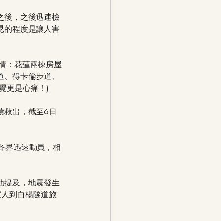
之後，之後迅速檢
晃的程度是讓人害
情：花蓮兩棟房屋
道、得卡倫步道、
覺更是心痛！)
續救出；截至6日
中各界迅速動員，相
他提及，地震發生
跟家人到白楊隧道旅