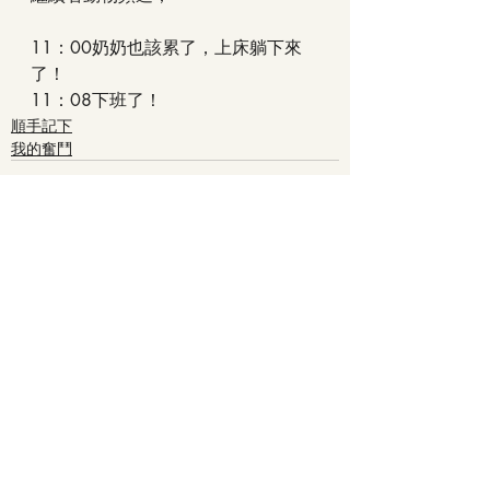
11：00奶奶也該累了，上床躺下來
了！
11：08下班了！
順手記下
我的奮鬥
最新文章
查看全部