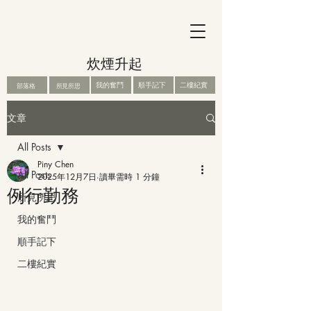
炊煙升起
我的奮鬥
順手記下
二樓紀實
部落格
所見所思
文章
All Posts
Piny Chen
All Posts
2025年12月7日
讀畢需時 1 分鐘
例行勤務
所見所思
我的奮鬥
順手記下
二樓紀實