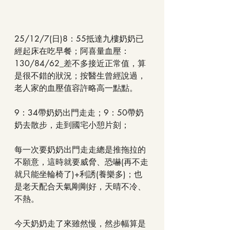
25/12/7(日)8：55抵達九樓奶奶已
經起床在吃早餐；阿喜量血壓：
130/84/62_差不多接近正常值，算
是很不錯的狀況；按醫生曾經說過，
老人家的血壓值容許略高一點點。
9：34帶奶奶出門走走；9：50帶奶
奶去散步，走到國宅小憩片刻；
每一次要奶奶出門走走總是推拖拉的
不願意，這時就要威脅、恐嚇(再不走
就只能坐輪椅了)+利誘(養樂多)；也
是老天配合天氣剛剛好，天晴不冷、
不熱。
今天奶奶走了來雖然慢，然步幅算是