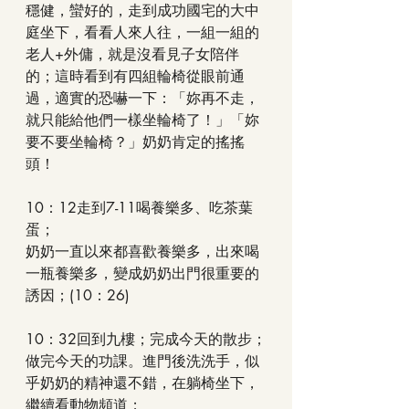
穩健，蠻好的，走到成功國宅的大中
庭坐下，看看人來人往，一組一組的
老人+外傭，就是沒看見子女陪伴
的；這時看到有四組輪椅從眼前通
過，適實的恐嚇一下：「妳再不走，
就只能給他們一樣坐輪椅了！」「妳
要不要坐輪椅？」奶奶肯定的搖搖
頭！
10：12走到7-11喝養樂多、吃茶葉
蛋；
奶奶一直以來都喜歡養樂多，出來喝
一瓶養樂多，變成奶奶出門很重要的
誘因；(10：26)
10：32回到九樓；完成今天的散步；
做完今天的功課。進門後洗洗手，似
乎奶奶的精神還不錯，在躺椅坐下，
繼續看動物頻道；