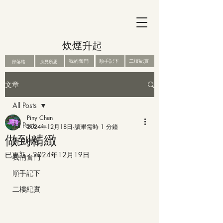
炊煙升起
我的奮鬥
順手記下
二樓紀實
部落格
所見所思
文章
All Posts
Piny Chen
All Posts
2024年12月18日
讀畢需時 1 分鐘
做到精緻
所見所思
已更新：
2024年12月19日
我的奮鬥
順手記下
二樓紀實