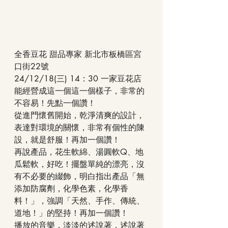
全香豆花 甜品專家 新北市板橋區宮
口街22號
24/12/18(三) 14：30 一家豆花店
能經營成這一個這一個樣子，非常的
不容易！先點一個讚！
從進門懷舊開始，乾淨清爽的設計，
表達對環境的關懷，非常有個性的陳
設，就是舒服！再加一個讚！
再說產品，花生軟綿、湯圓軟Q、地
瓜鬆軟，好吃！擺盤單純的漂亮，沒
有不必要的綴飾，明白指出產品「無
添加防腐劑，化學色素，化學香
料！」，強調「天然、手作、傳統、
道地！」的堅持！再加一個讚！
播放的音樂，淡淡的述說著，述說著