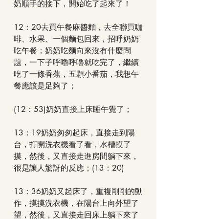
奶順手的接下，開始吃了起來了！
12：20去買午餐麻醬麵，去全聯買咖
啡、水果、一個麵包回來，招呼奶奶
吃午餐；奶奶吃麵向來沒有什麼問
題，一下子呼嚕呼嚕就吃完了，繼續
吃了一條香蕉，五顆小番茄，我想午
餐應該是足夠了；
(12：53)奶奶直接上床睡午覺了；
13：19奶奶匆匆起床，直接走到陽
台，打開洗衣機看了看，水槽摸了
摸，然後，又直接走進房間躺下來，
很是讓人驚訝的反應；(13：20)
13：36奶奶又起床了，重複剛剛的動
作，摸摸洗衣機，在陽台上向外望了
望，然後，又直接走回床上躺下來了