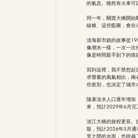
的氣息。雖然有火車可
同一年，關渡大橋開始
線條、這些藍圖，會在
淡海新市鎮的故事從19
像潮水一樣，一次一次
像是時間親手刻下的痕
寫到這裡，我不禁想起
求聲量的風氣相比，兩
些差別，也決定了城市
隨著淡水人口逐年增加
來，預計2029年6
淡江大橋的旅程更長。從
龍，預計2026年5月通
里之間的水面，也跨越