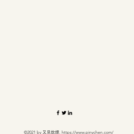
©2021 by 又見炊煙.
https://www.pinychen.com/