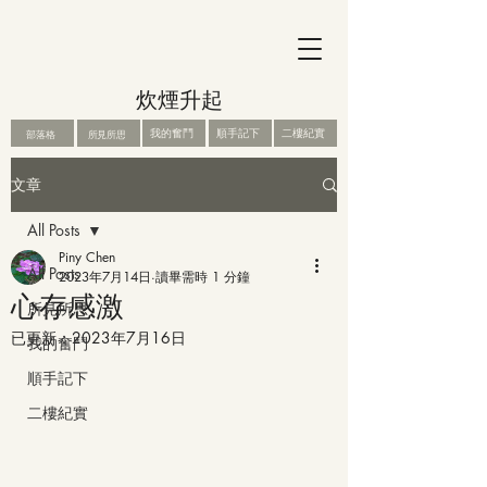
炊煙升起
我的奮鬥
順手記下
二樓紀實
部落格
所見所思
文章
All Posts
Piny Chen
All Posts
2023年7月14日
讀畢需時 1 分鐘
心存感激
所見所思
已更新：
2023年7月16日
我的奮鬥
順手記下
二樓紀實