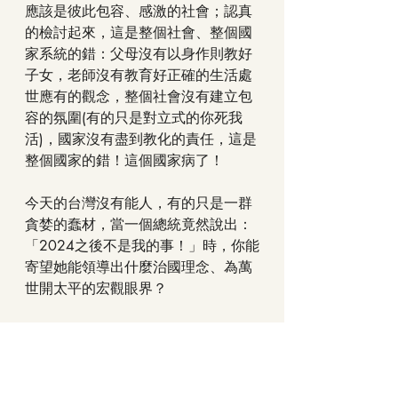
應該是彼此包容、感激的社會；認真
的檢討起來，這是整個社會、整個國
家系統的錯：父母沒有以身作則教好
子女，老師沒有教育好正確的生活處
世應有的觀念，整個社會沒有建立包
容的氛圍(有的只是對立式的你死我
活)，國家沒有盡到教化的責任，這是
整個國家的錯！這個國家病了！
今天的台灣沒有能人，有的只是一群
貪婪的蠢材，當一個總統竟然說出：
「2024之後不是我的事！」時，你能
寄望她能領導出什麼治國理念、為萬
世開太平的宏觀眼界？
當然，這個世界上沒有甚麼是理所當
然的形成，就看你在不在乎了！
順手記下