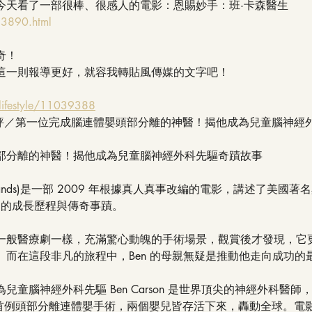
3：00 今天看了一部很棒、很感人的電影：恩賜妙手：班·卡森醫生
23890.html
奇！
這一則報導更好，就容我轉貼風傳媒的文字吧！
lifestyle/11039388
醫》影評／第一位完成腦連體嬰頭部分離的神醫！揭他成為兒童腦神
部分離的神醫！揭他成為兒童腦神經外科先驅奇蹟故事
d Hands)是一部 2009 年根據真人真事改編的電影，講述了美國
son)的成長歷程與傳奇事蹟。
一般醫療劇一樣，充滿驚心動魄的手術場景，觀賞後才發現，它
。而在這段非凡的旅程中，Ben 的母親無疑是推動他走向成功的
童腦神經外科先驅 Ben Carson 是世界頂尖的神經外科醫師
史上首例頭部分離連體嬰手術，兩個嬰兒皆存活下來，轟動全球。電