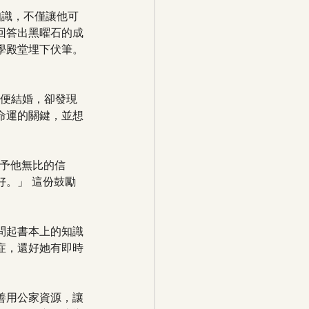
知識，不僅讓他可
回答出黑曜石的成
學殿堂埋下伏筆。
歲便結婚，卻發現
命運的關鍵，並想
給予他無比的信
。」 這份鼓勵
問起書本上的知識
症，還好她有即時
善用公家資源，讓