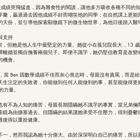
學校成績突飛猛進，因為雜食性的閱讀，讓他多方吸收各種不同的
字彙，贏過過去因他成績不好而嘲笑他的同學；在自然課上更能
的天份，並引導他探索顯微鏡下的微生物世界，為他日後踏入醫
與支持
坎坷，但她是他人生中最堅定的力量。她從小在孤兒院長大，13 
擇離婚並獨自撫養兩個兒子。即便不識字，她仍堅信教育是改變
的機會。
深遠，當 Ben 因數學成績不佳而灰心喪志時，母親沒有責罵，而是
天生注定的失敗者，你能做到任何人能做到的事，甚至能做得更好
難的力量。
也有不為人知的痛苦，母親長期隱瞞她不識字的事實，當兄弟倆
眼鏡為由搪塞過去。但隱瞞的結果讓她承受不住壓力，得到憂鬱
過後得以重拾健康。
不一，然而我認為她十分偉大。由於深深明白自己的痛苦，所以