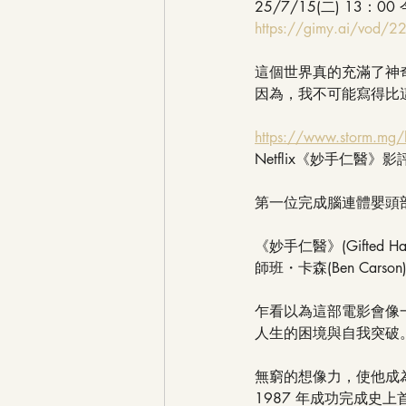
25/7/15(二) 1
https://gimy.ai/vod/2
這個世界真的充滿了神
因為，我不可能寫得比
https://www.storm.mg/
Netflix《妙手仁
第一位完成腦連體嬰頭
《妙手仁醫》(Gifte
師班・卡森(Ben Car
乍看以為這部電影會像
人生的困境與自我突破
無窮的想像力，使他成為兒
1987 年成功完成