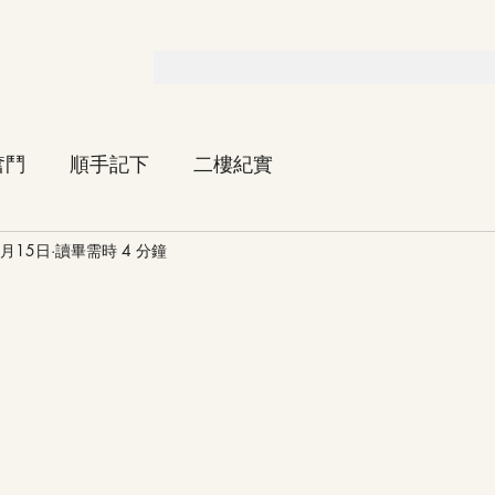
奮鬥
順手記下
二樓紀實
7月15日
讀畢需時 4 分鐘