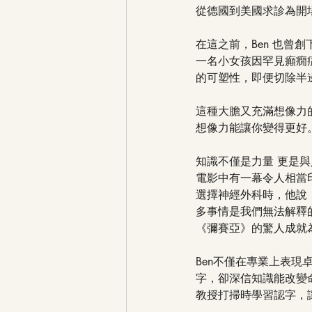
從德國到美國求診為開場
在這之前，Ben 也
一名小女孩因罕見癲癇
的可塑性，即便切除半
這種大膽又充滿想像力
想像力能讓你變得更好
知識不僅是力量 更是
電影中有一幕令人相當
選擇神經外科時，他說
多事情是我們無法解釋
《彌賽亞》的驚人成就
Ben不僅在專業上表
字，卻深信知識能改變命
教授打掃時學習認字，