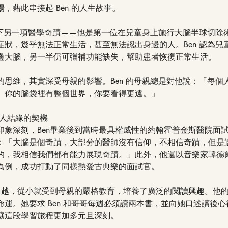
，藉此串接起 Ben 的人生故事。
曾創下另一項醫學奇蹟——他是第一位在兒童身上施行大腦半球切除
症狀，幾乎無法正常生活，甚至無法認出身邊的人。Ben 認為兒
邊大腦，另一半仍可彌補功能缺失，幫助患者恢復正常生活。
的思維，其實深受母親的影響。Ben 的母親總是對他說：「每個
。你的腦袋裡有整個世界，你要看得更遠。」
與人結緣的契機
印象深刻，Ben畢業後到當時最具權威性的約翰霍普金斯醫院面
：「大腦是個奇蹟，大部分的醫師沒有信仰，不相信奇蹟，但是
的，我相信我們都有能力展現奇蹟。」此外，他還以音樂家韓德
為例，成功打動了同樣熱愛古典樂的面試官。
現卓越，從小就受到母親的嚴格教育，培養了廣泛的閱讀興趣。他
運。她要求 Ben 和哥哥每週必須讀兩本書，並向她口述讀後
讓這段學習旅程更加多元且深刻。