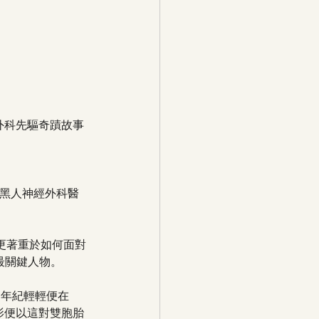
經外科先驅奇蹟故事
著名黑人神經外科醫
更著重於如何面對
最關鍵人物。
，年紀輕輕便在 
影便以這對雙胞胎