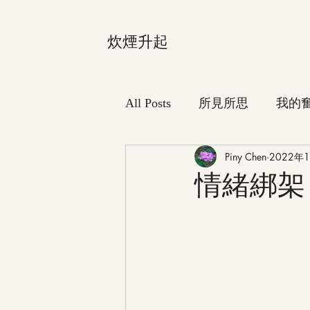
炊煙升起
All Posts
所見所思
我的
Piny Chen
2022年
情緒綁架