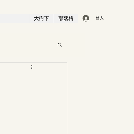
大樹下
部落格
登入