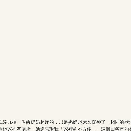
8：20)抵達九樓；叫醒奶奶起床的，只是奶奶起床又恍神了，相同的
訴她家裡有廁所，她還告訴我「家裡的不方便！」這個回答真的