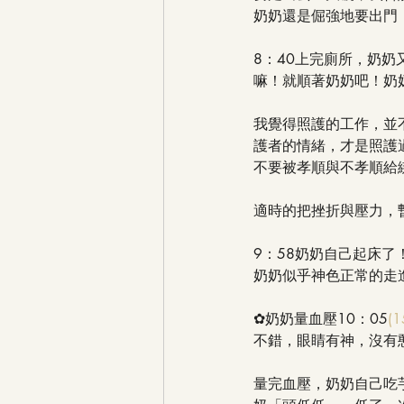
奶奶還是倔強地要出門
8：40上完廁所，奶
嘛！就順著奶奶吧！奶奶的
我覺得照護的工作，並
護者的情緒，才是照護
不要被孝順與不孝順給
適時的把挫折與壓力，
9：58奶奶自己起床
奶奶似乎神色正常的走
✿奶奶量血壓10：05
(
不錯，眼睛有神，沒有
量完血壓，奶奶自己吃