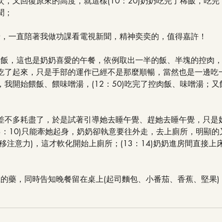
，又回復原來的高度，就這樣(10：20)奶奶吃完了稀飯，吃
聞；
不錯，一直陪著我做功課看電視新聞，精神奕奕的，值得嘉許！
控肉飯，這也是奶奶喜愛的午餐，依例取出一半的飯、半塊的控肉
吃了起來，只是手部的運作已經不是那麼順暢，當然也是一邊吃
我開始餵飯、餵味噌湯，(12：50)吃完了控肉飯、味噌湯；
差不多耗盡了，於是試著引導她去睡午覺、趕她去睡午覺，只是
3：10)只能牽她起身，奶奶卻執意要往外走，去上廁所，明顯
移注意力)，這才軟化開始上廁所；(13：14)奶奶進房間直接上
上的藥，同時告知晚餐留在桌上(起司麵包、小番茄、香蕉、堅果