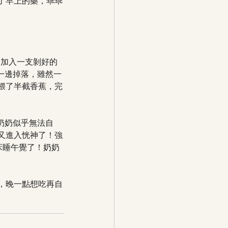
完了早上的藥，乖乖
，加入一支剝好的
一邊掉落，雖然一
又餵了半截香蕉，完
奶奶似乎無法自
的又進入恍神了！強
床睡午覺了！奶奶
)，晚一點想吃再自