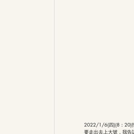
2022/1/6(四)(
要走出去上大號，我告