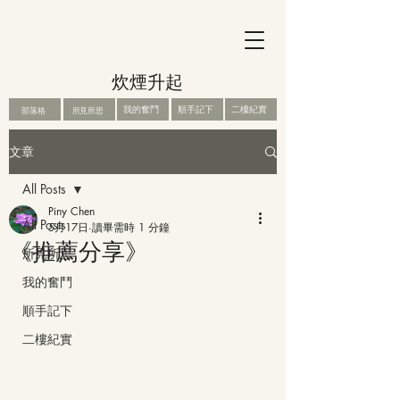
炊煙升起
我的奮鬥
順手記下
二樓紀實
部落格
所見所思
文章
All Posts
Piny Chen
All Posts
5月17日
讀畢需時 1 分鐘
《推薦分享》
所見所思
我的奮鬥
順手記下
二樓紀實