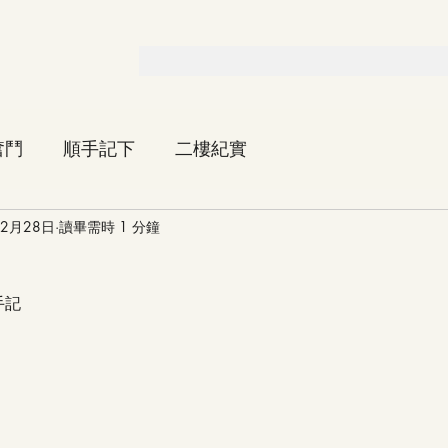
奮鬥
順手記下
二樓紀實
12月28日
讀畢需時 1 分鐘
手記