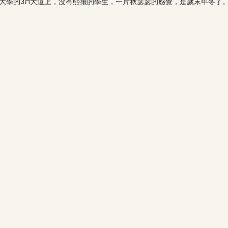
大學的3H大道上，沒有熙攘的學生，一片秋瑟瑟的感覺，是歲末年冬了