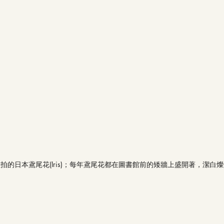
拍的日本鳶尾花(Iris)；每年鳶尾花都在圖書館前的矮牆上盛開著，潔白