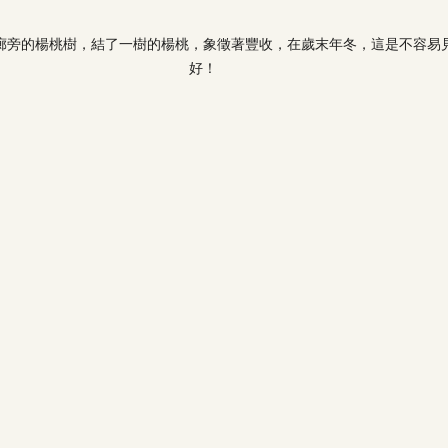
廊旁的楊桃樹，結了一樹的楊桃，象徵著豐收，在歲末年冬，這是不容易
好！