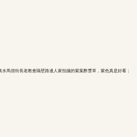
淡水馬偕街長老教會隔壁路邊人家拍攝的紫葉酢漿草，紫色真是好看；