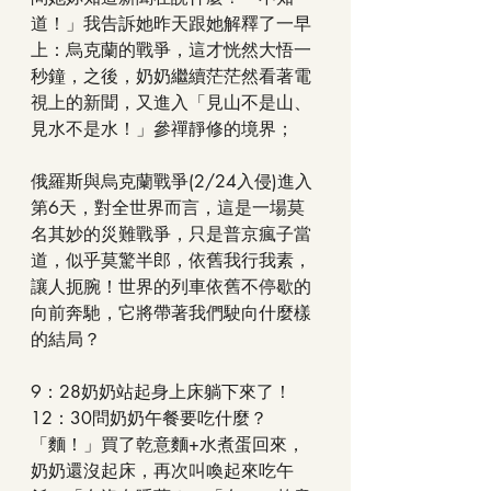
道！」我告訴她昨天跟她解釋了一早
上：烏克蘭的戰爭，這才恍然大悟一
秒鐘，之後，奶奶繼續茫茫然看著電
視上的新聞，又進入「見山不是山、
見水不是水！」參禪靜修的境界；
俄羅斯與烏克蘭戰爭(2/24入侵)進入
第6天，對全世界而言，這是一場莫
名其妙的災難戰爭，只是普京瘋子當
道，似乎莫驚半郎，依舊我行我素，
讓人扼腕！世界的列車依舊不停歇的
向前奔馳，它將帶著我們駛向什麼樣
的結局？
9：28奶奶站起身上床躺下來了！
12：30問奶奶午餐要吃什麼？
「麵！」買了乾意麵+水煮蛋回來，
奶奶還沒起床，再次叫喚起來吃午