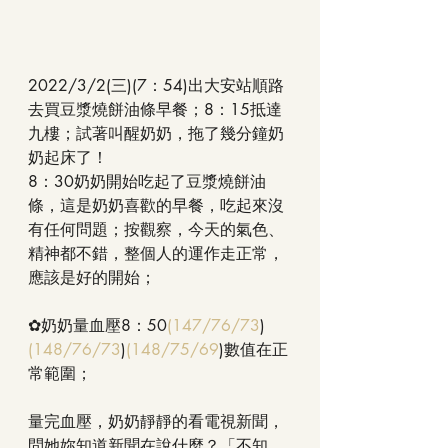
2022/3/2(三)(7：54)出大安站順路
去買豆漿燒餅油條早餐；8：15抵達
九樓；試著叫醒奶奶，拖了幾分鐘奶
奶起床了！
8：30奶奶開始吃起了豆漿燒餅油
條，這是奶奶喜歡的早餐，吃起來沒
有任何問題；按觀察，今天的氣色、
精神都不錯，整個人的運作走正常，
應該是好的開始；
✿奶奶量血壓8：50
(147/76/73
)
(148/76/73
)
(148/75/69
)數值在正
常範圍；
量完血壓，奶奶靜靜的看電視新聞，
問她妳知道新聞在說什麼？「不知