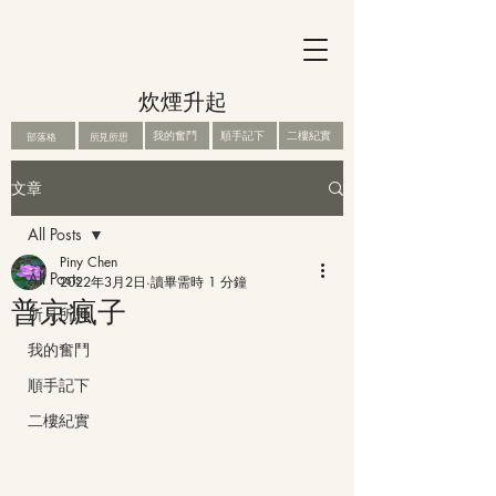
炊煙升起
我的奮鬥
順手記下
二樓紀實
部落格
所見所思
文章
All Posts
Piny Chen
All Posts
2022年3月2日
讀畢需時 1 分鐘
普京瘋子
所見所思
我的奮鬥
順手記下
二樓紀實