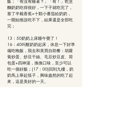
飯；「有沒有睡著？」「有！」乾意
麵奶奶吃得很好，一下子就吃完了，
塞了半截香蕉+十顆小番茄給奶奶，
一開始推說吃不下，結果還是全部吃
完；
13：50奶奶上床睡午覺了！
16：40叫醒奶奶起床，休息一下好準
備吃晚飯，我去和美買自助餐：胡蘿
蔔炒蛋、炒豆干絲、毛豆炒豆皮、荷
包蛋+四神湯，換換口味，至少可以
吃一個好飯；(17：00)回到九樓，奶
奶馬上舉起筷子，興味盎然的吃了起
來，這是美好的一天。
順手記下
我的奮鬥