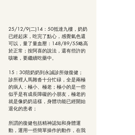
25/12/9(二)14：50抵達九樓，奶奶
已經起床，吃完了點心，感覺氣色還
可以，量了量血壓：148/89/55略高
於正常；按阿喜的說法，還有些許的
咳嗽，要繼續吃藥中。
15：30陪奶奶到永誠診所做復健；
診所裡人馬雜沓十分忙碌，全是兩極
的病人：極小、極老；極小的是一些
似乎是有成長障礙的小朋友，極老的
就是像奶奶這樣，身體功能已經開始
退化的患者；
所謂的復健包括精神認知和身體運
動，運用一些簡單操作的動作，在我