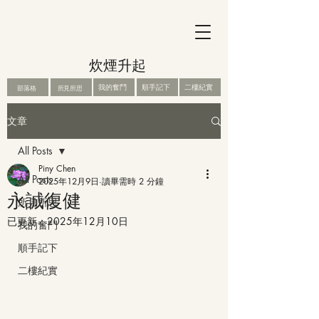
炊煙升起
我的奮鬥
順手記下
二樓紀實
部落格
所見所思
文章
All Posts
Piny Chen
All Posts
2025年12月9日
讀畢需時 2 分鐘
永誠復健
所見所思
已更新：
2025年12月10日
我的奮鬥
順手記下
二樓紀實