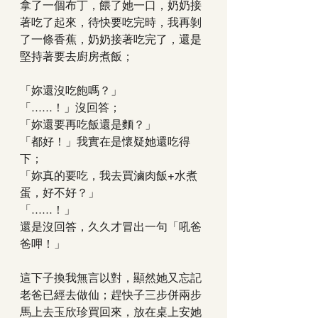
拿了一個布丁，餵了她一口，奶奶接
著吃了起來，待快要吃完時，我再剝
了一條香蕉，奶奶接著吃完了，還是
堅持著要去廚房煮飯；
「妳還沒吃飽嗎？」
「......！」沒回答；
「妳還要再吃飯還是麵？」
「都好！」我實在是懷疑她還吃得
下；
「妳真的要吃，我去買滷肉飯+水煮
蛋，好不好？」
「......！」
還是沒回答，久久才冒出一句「吼爸
爸呷！」
這下子換我無言以對，顯然她又忘記
老爸已經去做仙；趕快子三步併兩步
馬上去玉欣珍買回來，放在桌上安她