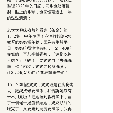
整理2021年的日記，同步也隨著複
製、貼上的步驟，也回憶著過去一年
的點點滴滴；
老太太興味盎然的看完【茶金】第
1、2集；中午準備了麻油雞麵線+水
煮蛋給奶奶當午餐，因為有別於平
日，奶奶吃得津津有味，(12：40)吃
完麵線，再加半截香蕉，「這樣吃夠
不夠？」「夠！」要奶奶自己去洗洗
臉，催了兩次，奶奶才起身洗臉；
(12：58)奶奶自己進房間睡午覺了！
16：20叫醒奶奶，奶奶還是往廚房走
去，翻鍋找米要煮飯，我告訴她沒有
米不用煮啦！把她拉到躺椅坐下，塞
了一個瑞士捲蛋糕給她，奶奶順利的
吃完了，又要走到廚房要煮飯，我再