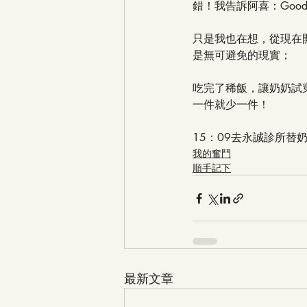
錯！我告訴阿喜：Good j
只是我也在想，從現在
是無可避免的現實；
吃完了稀飯，讓奶奶試
一件就少一件！
15：09去永誠診所替
我的奮鬥
順手記下
最新文章