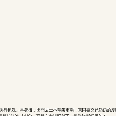
早上的例行梳洗、早餐後，出門去士林華榮市場，買阿喜交代奶奶的