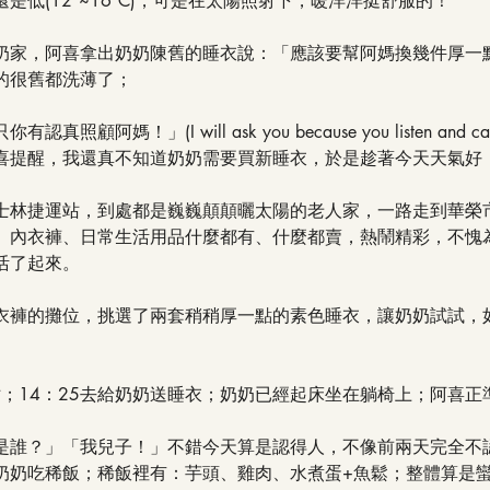
是低(12°~16°C)，可是在太陽照射下，暖洋洋挺舒服的！
奶家，阿喜拿出奶奶陳舊的睡衣說：「應該要幫阿媽換幾件厚一
的很舊都洗薄了；
顧阿媽！」(I will ask you because you listen and c
喜提醒，我還真不知道奶奶需要買新睡衣，於是趁著今天天氣好
士林捷運站，到處都是巍巍顛顛曬太陽的老人家，一路走到華榮
、內衣褲、日常生活用品什麼都有、什麼都賣，熱鬧精彩，不愧
活了起來。
衣褲的攤位，挑選了兩套稍稍厚一點的素色睡衣，讓奶奶試試，
站；14：25去給奶奶送睡衣；奶奶已經起床坐在躺椅上；阿喜正
是誰？」「我兒子！」不錯今天算是認得人，不像前兩天完全不
奶奶吃稀飯；稀飯裡有：芋頭、雞肉、水煮蛋+魚鬆；整體算是