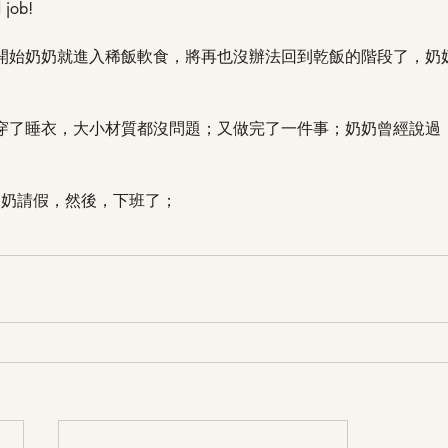
ob! 
開始奶奶就進入稀飯軟食，將再也沒辦法回到乾飯的階段了，奶
穿了睡衣，大小材質都沒問題；又做完了一件事；奶奶曾經說過
奶奶請假，然後，下班了；