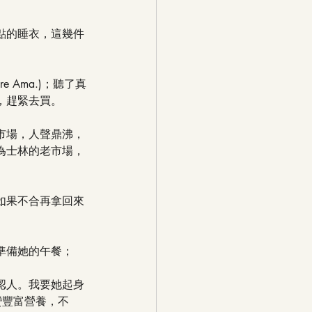
點的睡衣，這幾件
are Ama.)；聽了真
，趕緊去買。
市場，人聲鼎沸，
為士林的老市場，
如果不合再拿回來
準備她的午餐；
認人。我要她起身
蠻豐富營養，不