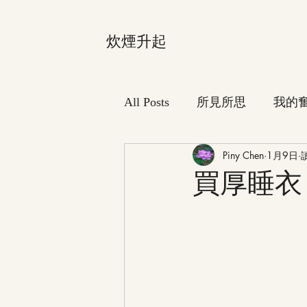
炊煙升起
All Posts
所見所思
我的
Piny Chen
1月9日
買厚睡衣