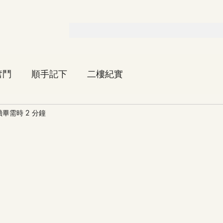
奮鬥
順手記下
二樓紀實
讀畢需時 2 分鐘