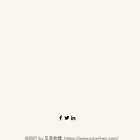
©2021 by 又見炊煙.
https://www.pinychen.com/