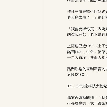
晴出太陽了，雖然氣溫還
禮拜三看完醫生回到奶
冬天穿太薄了！」還真
「我會要求你買，因為只你有認真照
的讓我汗顏，要不是阿
上捷運已近中午，出了
熱鬧非凡，生食、便菜
一走入市場，整個人都
熟門熟路的來到專賣內
更換$980；
14：17抵達科技大樓
我靠近躺椅問她：「我
坐在餐桌旁，我一邊餵