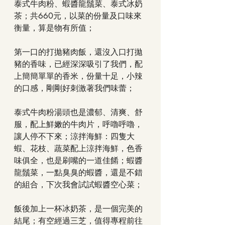
泰式牛肉粉、蝦醬龍鬚菜、泰式冰奶
茶；共660元，以菜的份量及口味來
衡量，算是物有所值；
第一口的打拋豬肉飯，還沒入口打拋
豬的香味，已經深深吸引了我們，配
上簡簡單單的香米，份量十足，小辣
的口感，剛剛好刺激著我們味蕾；
泰式牛肉粉湯頭也是濃郁、清爽、舒
服，配上鮮嫩的牛肉片，呼嚕呼嚕，
讓人停不下來；涼拌海鮮：四隻大
蝦、花枝、蔬菜配上涼拌海鮮，色香
味俱全，也是刷嘴的一道佳餚；蝦醬
龍鬚菜，一點臭臭的蝦醬，還是不錯
的組合，下次我會試試蝦醬空心菜；
飯後加上一杯冰奶茶，是一個完美的
結尾；有空經過三芝，值得專程前往