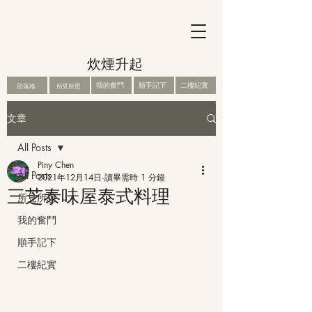
炊煙升起
我的奮鬥
順手記下
二樓紀實
部落格
所見所思
文章
All Posts
Piny Chen
All Posts
2021年12月14日
讀畢需時 1 分鐘
三芝泰味屋泰式料理
所見所思
我的奮鬥
順手記下
二樓紀實