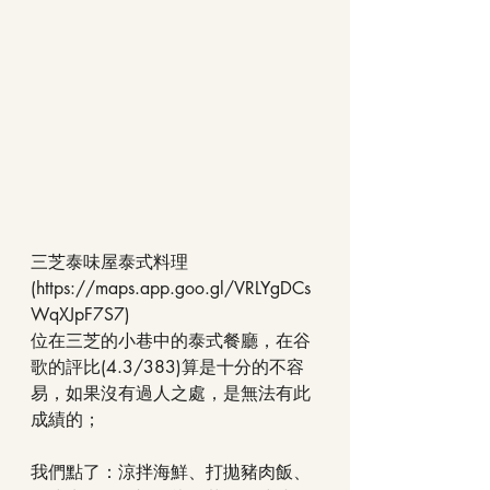
三芝泰味屋泰式料理
(https://maps.app.goo.gl/VRLYgDCs
WqXJpF7S7)
位在三芝的小巷中的泰式餐廳，在谷
歌的評比(4.3/383)算是十分的不容
易，如果沒有過人之處，是無法有此
成績的；
我們點了：涼拌海鮮、打拋豬肉飯、