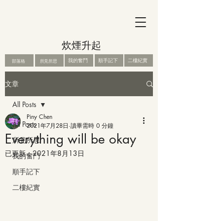
炊煙升起
我的奮鬥
順手記下
二樓紀實
部落格
所見所思
文章
All Posts
Piny Chen
All Posts
2021年7月28日
讀畢需時 0 分鐘
Everything will be okay
所見所思
已更新：
2021年8月13日
我的奮鬥
順手記下
二樓紀實